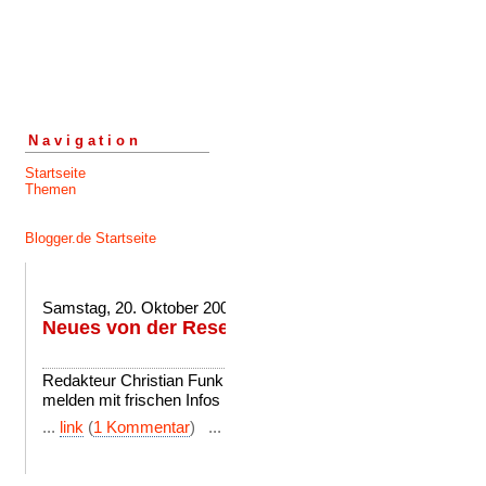
Navigation
Startseite
Themen
Blogger.de Startseite
Samstag, 20. Oktober 2007
Neues von der Reserve
tsgwiese
Redakteur Christian Funk wird sich in der nächsten Woche wi
melden mit frischen Infos rund um die Wiesecker Reserve.
...
link
(
1 Kommentar
) ...
comment